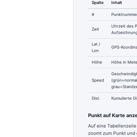
Spalte
Inhalt
#
Punktnumme
Uhrzeit des 
Zeit
Aufzeichnun
Lat /
GPS-Koordin
Lon
Höhe
Höhe in Met
Geschwindigk
Speed
(grün=normal,
grau=Standze
Dist.
Kumulierte D
Punkt auf Karte anz
Auf eine Tabellenzeile
zoomt zum Punkt und 