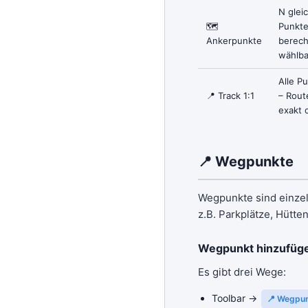
N glei
🗺
Punkte
Ankerpunkte
berech
wählba
Alle P
📍 Track 1:1
– Rout
exakt 
📍 Wegpunkte
Wegpunkte sind einzel
z.B. Parkplätze, Hütte
Wegpunkt hinzufüg
Es gibt drei Wege:
Toolbar →
📍 Wegpu