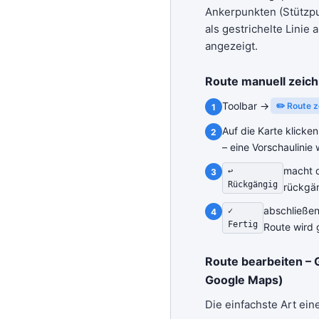
Ankerpunkten (Stützp
als gestrichelte Linie 
angezeigt.
Route manuell zeic
Toolbar →
✏️ Route 
Auf die Karte klicke
– eine Vorschaulinie 
macht d
↩
Rückgängig
rückgä
abschließe
✓
Fertig
Route wird 
Route bearbeiten –
Google Maps)
Die einfachste Art ein