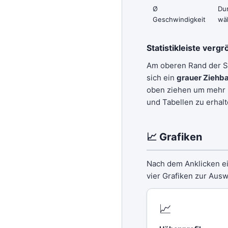
Ø
Dur
Geschwindigkeit
wä
Statistikleiste verg
Am oberen Rand der Sta
sich ein
grauer Ziehb
oben ziehen um mehr P
und Tabellen zu erhalt
📈 Grafiken
Nach dem Anklicken e
vier Grafiken zur Ausw
📈