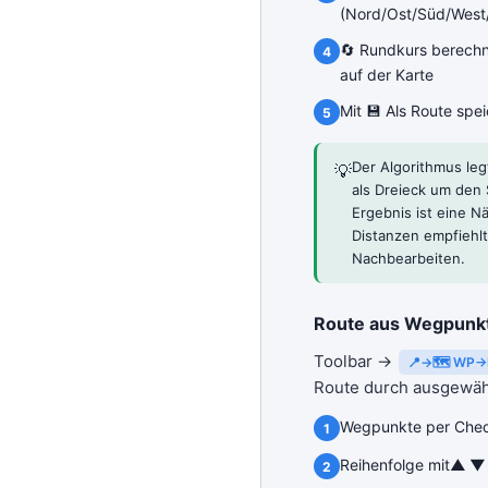
(Nord/Ost/Süd/West/
🔄 Rundkurs berechn
auf der Karte
Mit 💾 Als Route spe
Der Algorithmus le
💡
als Dreieck um den 
Ergebnis ist eine N
Distanzen empfiehlt
Nachbearbeiten.
Route aus Wegpunk
Toolbar →
📍→🗺 WP→
Route durch ausgewäh
Wegpunkte per Che
Reihenfolge mit
▲ ▼ 