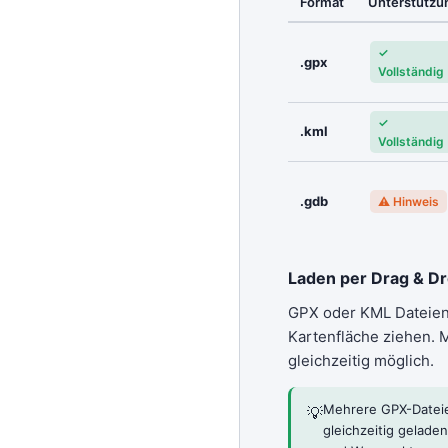
Format
Unterstützu
✓
.gpx
Vollständig
✓
.kml
Vollständig
.gdb
⚠ Hinweis
Laden per Drag & D
GPX oder KML Dateien 
Kartenfläche ziehen. 
gleichzeitig möglich.
Mehrere GPX-Datei
💡
gleichzeitig gelade