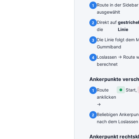
Route in der Sidebar
ausgewählt
Direkt auf
gestriche
die
Linie
Die Linie folgt dem M
Gummiband
Loslassen → Route w
berechnet
Ankerpunkte versc
Route
Start,
●
anklicken
→
Beliebigen Ankerpun
nach dem Loslassen
Ankerpunkt rechtskl