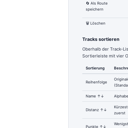
🔄 Als Route
speichern
🗑 Löschen
Tracks sortieren
Oberhalb der Track-Lis
Sortierleiste mit vier 
Sortierung
Beschr
Origina
Reihenfolge
(Standa
Name ↑↓
Alphab
Kürzest
Distanz ↑↓
zuerst
Wenigst
Punkte ↑↓