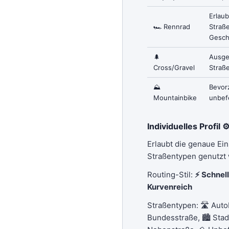
Erlau
🏎 Rennrad
Straß
Gesch
🌲
Ausge
Cross/Gravel
Straß
⛰
Bevorz
Mountainbike
unbef
Individuelles Profil ⚙
Erlaubt die genaue Ei
Straßentypen genutzt
Routing-Stil:
⚡ Schnell
Kurvenreich
Straßentypen: 🛣 Autob
Bundesstraße, 🏙 Stad