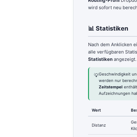
Routing-Profil
Dropdo
wird sofort neu berec
📊 Statistiken
Nach dem Anklicken e
alle verfügbaren Stati
Statistiken
angezeigt.
Geschwindigkeit un
💡
werden nur berechn
Zeitstempel
enthält
Aufzeichnungen hab
Wert
Be
Ge
Distanz
Ki