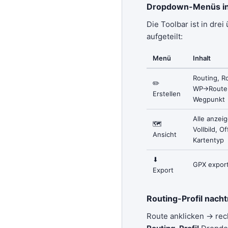
Dropdown-Menüs in
Die Toolbar ist in dre
aufgeteilt:
Menü
Inhalt
Routing, R
✏️
WP→Route,
Erstellen
Wegpunkt
Alle anzei
🗺
Vollbild, O
Ansicht
Kartentyp
⬇
GPX export
Export
Routing-Profil nacht
Route anklicken → rec