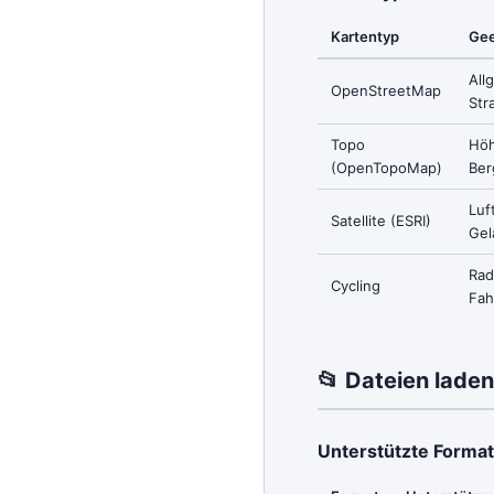
Kartentyp
Gee
All
OpenStreetMap
Str
Topo
Höh
(OpenTopoMap)
Ber
Luft
Satellite (ESRI)
Gel
Ra
Cycling
Fah
📂 Dateien laden
Unterstützte Forma