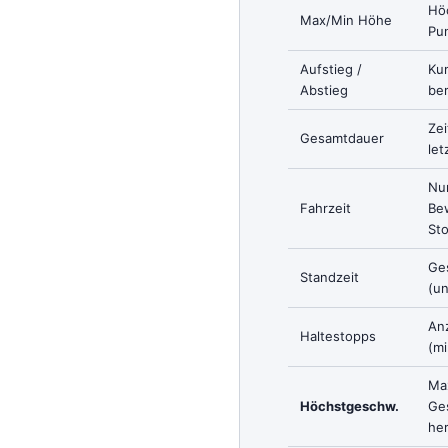
Höc
Max/Min Höhe
Pun
Aufstieg /
Ku
Abstieg
be
Zei
Gesamtdauer
le
Nur
Fahrzeit
Be
St
Ges
Standzeit
(un
An
Haltestopps
(m
Ma
Höchstgeschw.
Ge
he