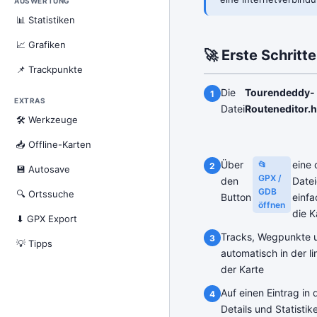
AUSWERTUNG
📊 Statistiken
📈 Grafiken
🚀 Erste Schritte
📌 Trackpunkte
Die
Tourendeddy-
EXTRAS
Datei
Routeneditor.
🛠 Werkzeuge
📥 Offline-Karten
Über
eine
📂
💾 Autosave
GPX /
den
Datei
GDB
🔍 Ortssuche
Button
einfa
öffnen
die K
⬇ GPX Export
Tracks, Wegpunkte 
💡 Tipps
automatisch in der l
der Karte
Auf einen Eintrag in
Details und Statisti