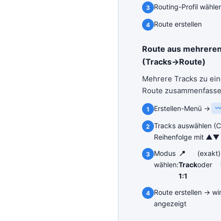
Routing-Profil wähle
Route erstellen
Route aus mehreren
(Tracks→Route)
Mehrere Tracks zu ei
Route zusammenfasse
Erstellen-Menü →
〰
Tracks auswählen (
Reihenfolge mit ▲▼ 
Modus
📍
(exakt)
wählen:
Track
oder
1:1
Route erstellen → wir
angezeigt