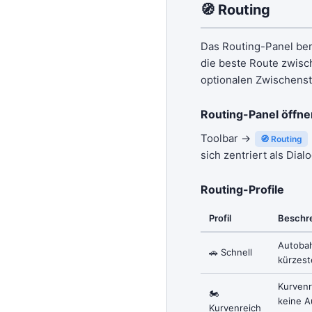
🧭 Routing
Das Routing-Panel be
die beste Route zwisch
optionalen Zwischens
Routing-Panel öffne
Toolbar →
🧭 Routing
sich zentriert als Dialo
Routing-Profile
Profil
Beschr
Autoba
🚗 Schnell
kürzest
Kurvenr
🏍
keine A
Kurvenreich