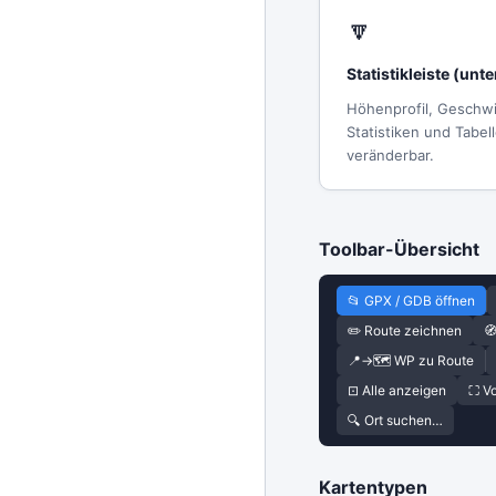
🔽
Statistikleiste (unt
Höhenprofil, Geschwi
Statistiken und Tabel
veränderbar.
Toolbar-Übersicht
📂 GPX / GDB öffnen
✏️ Route zeichnen

📍→🗺 WP zu Route
⊡ Alle anzeigen
⛶ Vo
🔍 Ort suchen…
Kartentypen