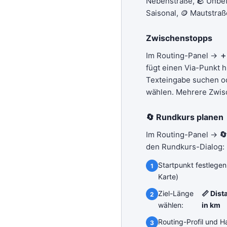
Nebenstraße, 🪨 Unbef
Saisonal, 🪙 Mautstra
Zwischenstopps
Im Routing-Panel →
＋
fügt einen Via-Punkt h
Texteingabe suchen od
wählen. Mehrere Zwis
🔄 Rundkurs planen
Im Routing-Panel →

den Rundkurs-Dialog:
Startpunkt festlegen
Karte)
Ziel-Länge
📏 Dist
wählen:
in km
Routing-Profil und 