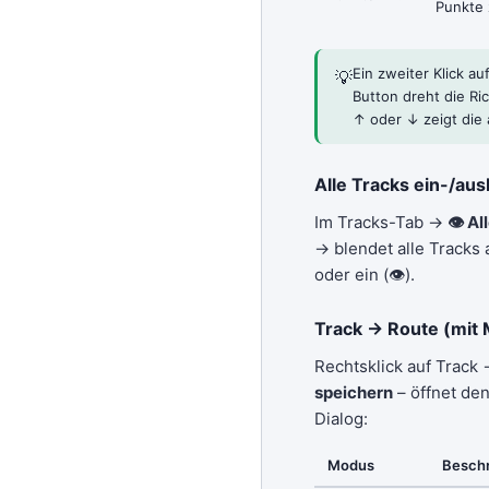
Punkte 
Ein zweiter Klick au
💡
Button dreht die Ri
↑ oder ↓ zeigt die 
Alle Tracks ein-/au
Im Tracks-Tab →
👁 Al
→ blendet alle Tracks 
oder ein (👁).
Track → Route (mit
Rechtsklick auf Track
speichern
– öffnet d
Dialog:
Modus
Besch