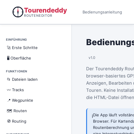
Tourendeddy
Bedienungsanleitung
ROUTENEDITOR
Bedienungs
EINFÜHRUNG
🚀 Erste Schritte
v1.0
🖥 Oberfläche
Der Tourendeddy Route
FUNKTIONEN
browser-basiertes GP
📂 Dateien laden
Anzeigen, Bearbeiten
〰 Tracks
Touren. Keine Installat
die HTML-Datei öffnen
📍 Wegpunkte
🗺 Routen
Die App läuft vollstän
ℹ️
🧭 Routing
Browser. Für Kartenda
Routenberechnung un
eine Internetverbindu