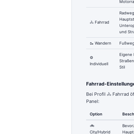
Motorr
Radweg
Hauptst
🚴 Fahrrad
Unterop
und Str
🥾 Wandern
Fußweg
Eigene 
⚙️
Straßen
Individuell
Stil
Fahrrad-Einstellung
Bei Profil 🚴 Fahrrad ö
Panel:
Option
Besch
🚲
Bevor
City/Hybrid
Haupt