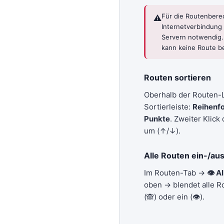
Für die Routenbere
⚠️
Internetverbindung 
Servern notwendig
kann keine Route b
Routen sortieren
Oberhalb der Routen-Li
Sortierleiste:
Reihenfo
Punkte
. Zweiter Klick
um (↑/↓).
Alle Routen ein-/au
Im Routen-Tab →
👁 Al
oben → blendet alle R
(🙈) oder ein (👁).